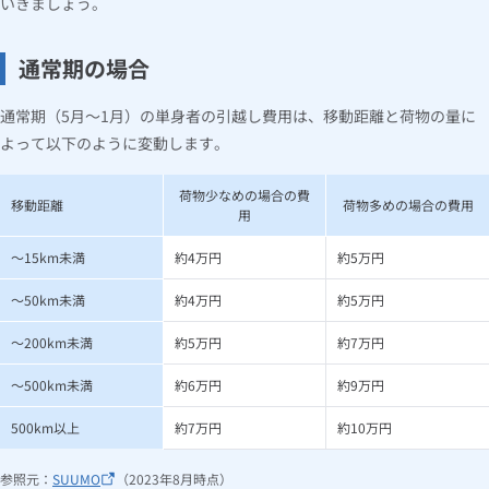
いきましょう。
7.
引越し費用に関するよくある質問
通常期の場合
7.1
女性の1人暮らしの引越し費用はいくらですか？
7.2
引越しは何月にするのが安くておすすめですか？
通常期（5月～1月）の単身者の引越し費用は、移動距離と荷物の量に
7.3
引越し費用はいつ払うべきですか？
よって以下のように変動します。
7.4
「単身プラン」と「単身パック」の違いは何ですか？
7.5
引越し作業を全部おまかせにしたらいくらかかりますか？
荷物少なめの場合の費
8.
引越し費用の相場を把握しお得に引越ししよう！
移動距離
荷物多めの場合の費用
用
～15km未満
約4万円
約5万円
～50km未満
約4万円
約5万円
～200km未満
約5万円
約7万円
～500km未満
約6万円
約9万円
500km以上
約7万円
約10万円
参照元：
SUUMO
（2023年8月時点）