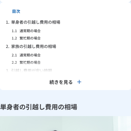
目次
1.
単身者の引越し費用の相場
1.1
通常期の場合
1.2
繁忙期の場合
2.
家族の引越し費用の相場
2.1
通常期の場合
2.2
繁忙期の場合
3.
引越し費用が安い時期
3.1
単身の場合
続きを見る
3.2
2人以上の場合
4.
引越し費用の内訳は？
4.1
基本運賃
単身者の引越し費用の相場
4.2
割増料金
4.3
実費
4.4
オプション料金