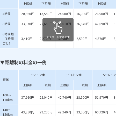
上限額
下限額
上限額
下限額
上限額
4時間
20,360円
13,580円
24,000円
16,000円
26,900円
1
8時間
33,970円
22,650円
40,010円
26,670円
47,090円
3
8時間超
スクロールできます
（1時間
3,410円
2,270円
3,890円
2,590円
4,670円
3
ごと）
▼距離制の料金の一例
1〜2トン車
3〜4トン車
5〜6ト
距離
上限額
下限額
上限額
下限額
上限額
100〜
37,560円
25,040円
42,740円
28,500円
51,970円
3
110km
140〜
43,850円
29,230円
49,940円
33,300円
60,720円
4
150km