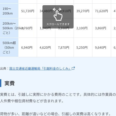
190〜
51,720円
34,480円
58,910円
39,270円
71,620円
4
200km
200km〜
スクロールできます
500km（20km
2,760円
1,840円
3,160円
2,100円
3,860円
2
ごと）
500km超
（50km
6,940円
4,620円
7,870円
5,250円
9,640円
6
ごと）
出典：
国土交通省近畿運輸局「引越料金のしくみ」
実費
実費とは、引越しに実際にかかる費用のことです。具体的には作業員の
人件費や梱包資材費などが含まれます。
荷物が多い、距離が遠いなどの場合、引越しの実費は高くなります。