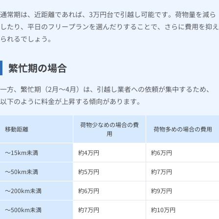
通常期は、近距離であれば、3万円台で引越し可能です。荷物量を減ら
したり、平日のフリープランを選んだりすることで、さらに費用を抑え
られるでしょう。
繁忙期の場合
一方、繁忙期（2月～4月）は、引越し業者への依頼が集中するため、
以下のように料金が上昇する傾向があります。
荷物少なめの場合の費
移動距離
荷物多めの場合の費用
用
～15km未満
約4万円
約6万円
～50km未満
約5万円
約7万円
～200km未満
約6万円
約9万円
～500km未満
約7万円
約10万円