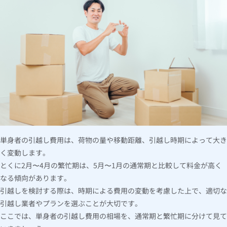
5.
引越し費用を相場より安く抑えるためのポイント11選
5.1
引越しの繁忙期を避ける
5.2
相見積りを取る
5.3
土日祝や月末・月初を避ける
5.4
大安など縁起のいい日を避ける
5.5
フリー便や午後便を使う
5.6
不用品を処分して荷物を減らす
5.7
荷づくり・荷ほどきを自分でする
5.8
荷物が少ない方はお得なプランを利用する
5.9
長距離引越しの場合はコンテナ便を利用する
5.10
宅急便（宅配便）を活用する
単身者の引越し費用は、荷物の量や移動距離、引越し時期によって大き
5.11
トラックをレンタルして自力で荷物を運ぶ
く変動します。
6.
後悔しない引越し業者の選び方
とくに2月〜4月の繁忙期は、5月〜1月の通常期と比較して料金が高く
6.1
複数の引越し業者で相見積りを取る
なる傾向があります。
6.2
口コミや評判を確認する
引越しを検討する際は、時期による費用の変動を考慮した上で、適切な
6.3
サービス内容を確認する
引越し業者やプランを選ぶことが大切です。
6.4
保険の有無を確認する
ここでは、単身者の引越し費用の相場を、通常期と繁忙期に分けて見て
6.5
訪問見積りでこまかい点を相談する