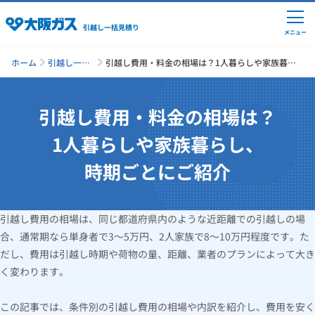
引越し一括見積り
メニュー
ホーム
引越し一括
引越し費用・料金の相場は？1人暮らしや家族暮ら
見積り
し、時期ごとにご紹介
引越し費用・料金の相場は？
引越しの準備
1人暮らしや家族暮らし、
引越し費用の相場
時期ごとにご紹介
単身の引越し
引越し費用の相場は、同じ都道府県内のような近距離での引越しの場
合、通常期なら単身者で3～5万円、2人家族で8～10万円程度です。た
引越し業者ランキング
だし、費用は引越し時期や荷物の量、距離、業者のプランによって大き
く変わります。
引越し見積りシミュレーション
この記事では、条件別の引越し費用の相場や内訳を紹介し、費用を安く