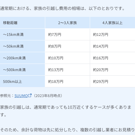
通常期における、家族の引越し費用の相場は、以下のとおりです。
移動距離
2〜3人家族
4人家族以上
～15km未満
約7万円
約12万円
～50km未満
約8万円
約14万円
～200km未満
約10万円
約16万円
～500km未満
約13万円
約20万円
500km以上
約18万円
約29万円
参照元：
SUUMO
（2023年8月時点）
家族の引越しは、通常期であっても10万近くするケースが多くありま
す。
そのため、余計な荷物は先に処分したり、複数の引越し業者にお見積り