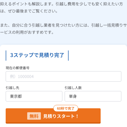
抑えるポイントも解説します。引越し費用を少しでも安く抑えたい方
は、ぜひ最後までご覧ください。
見積り依頼
また、自分に合う引越し業者を見つけたい方には、引越し一括見積りサ
ービスの利用がおすすめです。
Daigasコラム
総合TOP
業務用・産業用のお客さま
企業情報
利用規約
3ステップで見積り完了
プライバシーポリシー
現在の郵便番号
引越し先
引越し人数
60秒で完了
無料
見積りスタート！