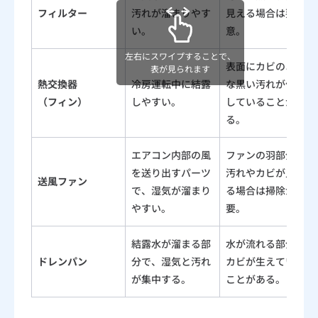
フィルター
汚れが溜まりやす
見える場合は要注
い。
意。
左右にスワイプすることで、
表面にカビのよう
表が見られます
熱交換器
冷房運転中に結露
な黒い汚れが付着
（フィン）
しやすい。
していることがあ
る。
エアコン内部の風
ファンの羽部分に
を送り出すパーツ
汚れやカビが見え
送風ファン
で、湿気が溜まり
る場合は掃除が必
やすい。
要。
結露水が溜まる部
水が流れる部分に
ドレンパン
分で、湿気と汚れ
カビが生えている
が集中する。
ことがある。