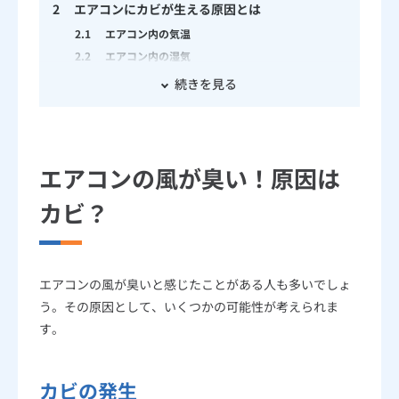
2
エアコンにカビが生える原因とは
2.1
エアコン内の気温
2.2
エアコン内の湿気
2.3
エアコン内にたまった汚れ
続きを見る
3
エアコンのカビはどこに生えているの？
4
エアコンのカビの掃除手順
4.1
エアコンの電源を抜く
エアコンの風が臭い！原因は
4.2
洗剤を雑巾などに染み込ませる
カビ？
4.3
雑巾を使ってフィンの汚れを拭く
4.4
水拭きで洗剤を拭きとって完了
5
エアコンのカビを掃除する時の注意点
5.1
精密機器に水や洗剤をかけない
エアコンの風が臭いと感じたことがある人も多いでしょ
5.2
エアコン掃除スプレーは正しく使用する
う。その原因として、いくつかの可能性が考えられま
5.3
ドレンホースに詰まりがないか確認する
す。
6
エアコンのカビを防ぐ方法
6.1
2週間ごとなど定期的なフィルター掃除
カビの発生