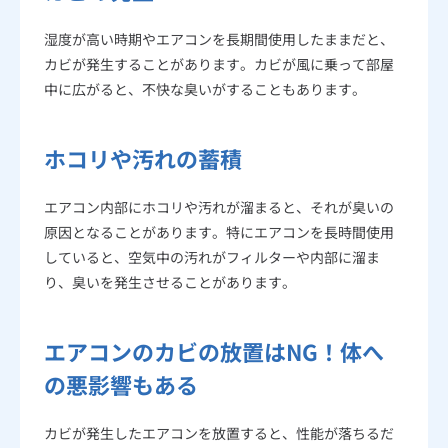
6.2
内部クリーン機能を活用する
6.3
部屋を換気してホコリを外に出す
湿度が高い時期やエアコンを長期間使用したままだと、
7
まとめ
カビが発生することがあります。カビが風に乗って部屋
中に広がると、不快な臭いがすることもあります。
8
エアコンの関連記事
8.1
エアコンの掃除に関する記事
8.2
エアコンの性能に関する記事
ホコリや汚れの蓄積
8.3
エアコンのトラブルに関する記事
8.4
エアコンの電気代に関する記事
エアコン内部にホコリや汚れが溜まると、それが臭いの
原因となることがあります。特にエアコンを長時間使用
していると、空気中の汚れがフィルターや内部に溜ま
り、臭いを発生させることがあります。
エアコンのカビの放置はNG！体へ
の悪影響もある
カビが発生したエアコンを放置すると、性能が落ちるだ