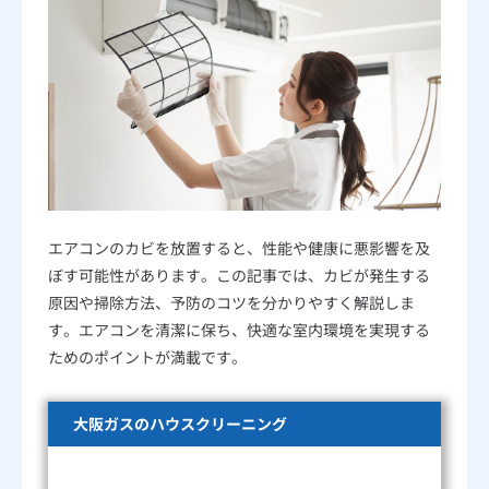
洗面台
浴室
エアコンのカビを放置すると、性能や健康に悪影響を及
対応エリア
ぼす可能性があります。この記事では、カビが発生する
原因や掃除方法、予防のコツを分かりやすく解説しま
す。エアコンを清潔に保ち、快適な室内環境を実現する
ショールーム
Daigasコラム
ためのポイントが満載です。
総合TOP
ご家庭（個人）のお客さま
大阪ガスのハウスクリーニング
業務用・産業用のお客さま
企業情報
English