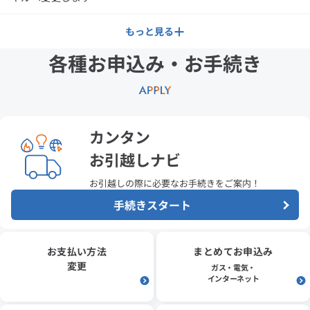
口座振替済領収証の廃止について
もっと見る
各種お申込み・お手続き
ガス料金などの郵送払込書（特定払込票）を「封書」から
「ハガキ」に変更します。
「政府支援の値引きのため申請が必要」という手口にご注意
ください。
カンタン
お引越しナビ
ガス会社と偽って、ガス料金や点検代金の搾取や強盗等の悪
質な事件が発生しています。
お引越しの際に
必要なお手続きをご案内！
料金お支払い窓口の縮小についてのお知らせ
手続きスタート
お使いのエネファームや太陽光発電設備などに関するお知ら
せ
お支払い方法
まとめてお申込み
変更
ガス・電気・
インターネット