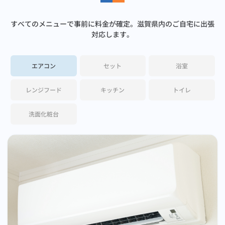
浴室
すべてのメニューで事前に料金が確定。滋賀県内のご自宅に出張
対応します。
洗面台
キッチン
エアコン
セット
浴室
水まわりトータルパック
浴室
レンジフード
キッチン
トイレ
キッチントータルパック
洗面化粧台
対応エリア
料金一覧
ご利用ガイド（はじめてご利用の方）
ショールーム
Daigasコラム
選ばれる理由
総合TOP
ご家庭（個人）のお客さま
よくあるご質問 TOP
業務用・産業用のお客さま
企業情報
English