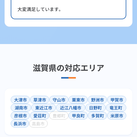
大変満足しています。
滋賀県の対応エリア
大津市
草津市
守山市
栗東市
野洲市
甲賀市
湖南市
東近江市
近江八幡市
日野町
竜王町
彦根市
愛荘町
豊郷町
甲良町
多賀町
米原市
長浜市
高島市