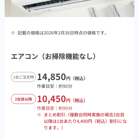
※
記載の価格は2026年3月26日時点の価格です。
エアコン（お掃除機能なし）
14,850
1台ご注文時
円（税込）
作業目安：
約90
分
10,450
2台目以降
円（税込）
作業目安：
約90
分
※
まとめ割引（複数台同時実施の場合2台目
以降は1台あたり4,400円（税込）割引にな
ります。）