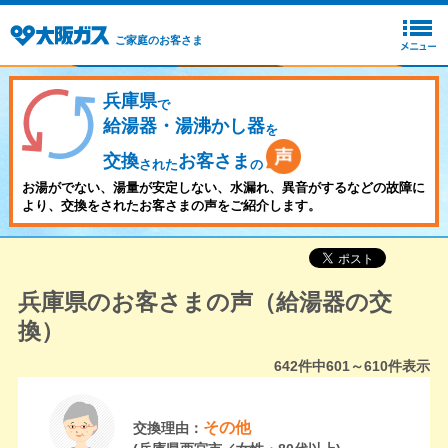
ご家庭のお客さま
兵庫県
で
給湯器・湯沸かし器
を
交換
お客さま
された
の
お湯がでない、湯量が安定しない、水漏れ、異音がするなどの故障に
より、交換をされたお客さまの声をご紹介します。
兵庫県のお客さまの声（給湯器の交
換）
642
件中
601～610
件表示
その他
交換理由：