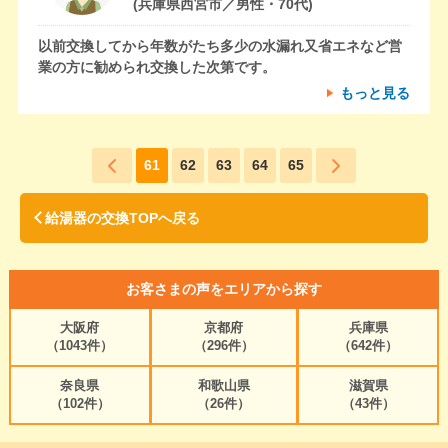
(兵庫県西宮市／男性・70代)
以前交換してから年数がたち多少の水漏れ又省エネなど営
業の方に勧められ交換した次第です。
もっと見る
61
62
63
64
65
給湯器の交換TOPへ戻る
お客さまの声をエリアから探す
大阪府
京都府
兵庫県
（1043件）
（296件）
（642件）
奈良県
和歌山県
滋賀県
（102件）
（26件）
（43件）