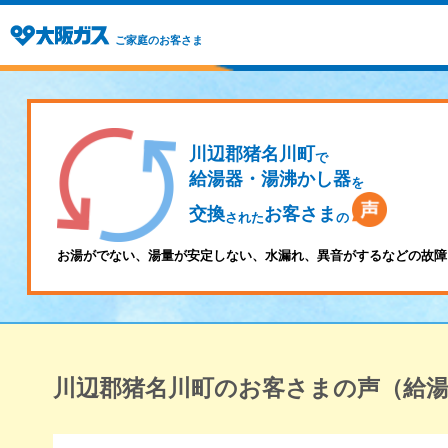
ご家庭のお客さま
川辺郡猪名川町
で
給湯器・湯沸かし器
を
交換
お客さま
された
の
お湯がでない、湯量が安定しない、水漏れ、異音がするなどの故障
川辺郡猪名川町のお客さまの声（給