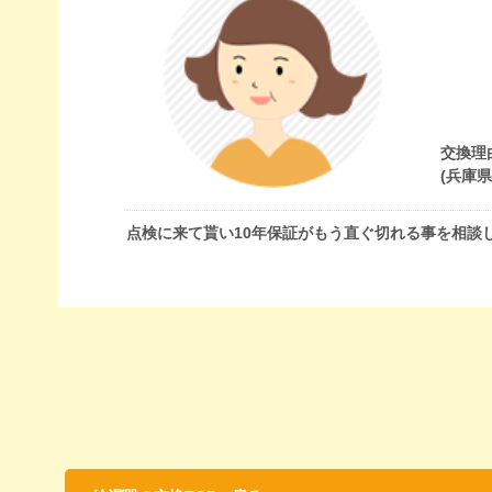
交換理
(兵庫
点検に来て貰い10年保証がもう直ぐ切れる事を相談