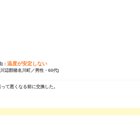
温度が安定しない
由：
県川辺郡猪名川町／男性・60代)
思って悪くなる前に交換した。