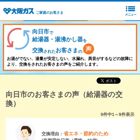
ご家庭のお客さま
向日市
で
給湯器・湯沸かし器
を
交換
お客さま
された
の
お湯がでない、湯量が安定しない、水漏れ、異音がするなどの故障に
より、交換をされたお客さまの声をご紹介します。
向日市のお客さまの声（給湯器の交
換）
9
件中
1～9
件表示
省エネ・節約のため
交換理由：