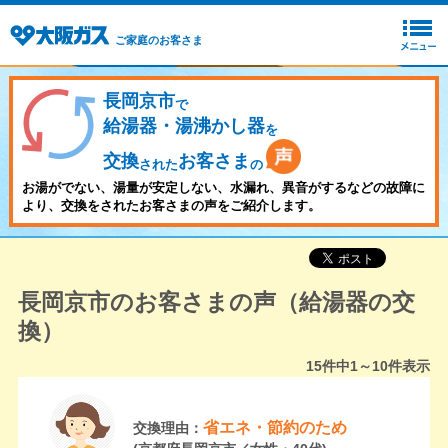
ご家庭のお客さま
長岡京市
で
給湯器・湯沸かし器
を
交換
お客さま
された
の
お湯がでない、湯量が安定しない、水漏れ、異音がするなどの故障に
より、交換をされたお客さまの声をご紹介します。
長岡京市のお客さまの声（給湯器の交
換）
15
件中
1～10
件表示
省エネ・節約のため
交換理由：