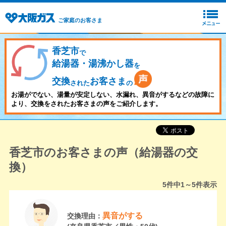
ご家庭のお客さま
香芝市
で
給湯器・湯沸かし器
を
交換
お客さま
された
の
お湯がでない、湯量が安定しない、水漏れ、異音がするなどの故障に
より、交換をされたお客さまの声をご紹介します。
香芝市のお客さまの声（給湯器の交
換）
5
件中
1～5
件表示
異音がする
交換理由：