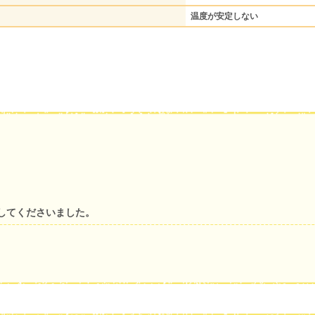
温度が安定しない
してくださいました。