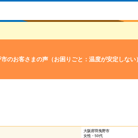
野市のお客さまの声（お困りごと：温度が安定しない
大阪府羽曳野市
女性・50代