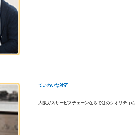
ていねいな対応
大阪ガスサービスチェーンならではのクオリティ