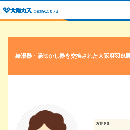
ご家庭のお客さま
給湯器・湯沸かし器を交換された大阪府羽曳
お客さま