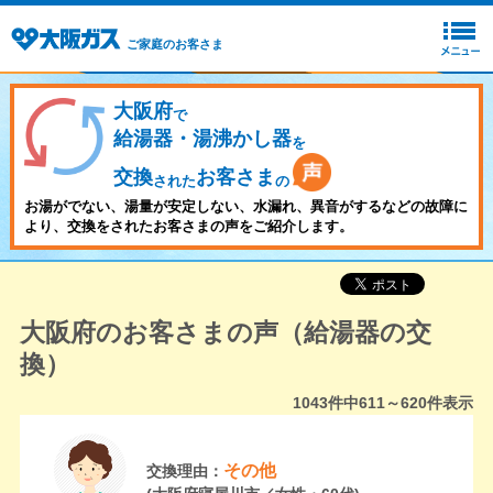
ご家庭のお客さま
大阪府
で
給湯器・湯沸かし器
を
交換
お客さま
された
の
お湯がでない、湯量が安定しない、水漏れ、異音がするなどの故障に
より、交換をされたお客さまの声をご紹介します。
大阪府のお客さまの声（給湯器の交
換）
1043
件中
611～620
件表示
その他
交換理由：