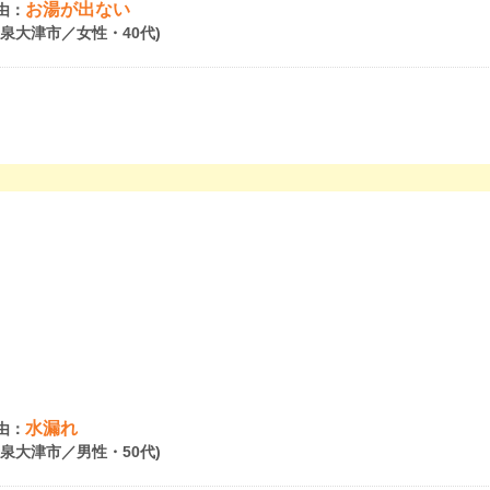
お湯が出ない
由：
府泉大津市／女性・40代)
水漏れ
由：
府泉大津市／男性・50代)