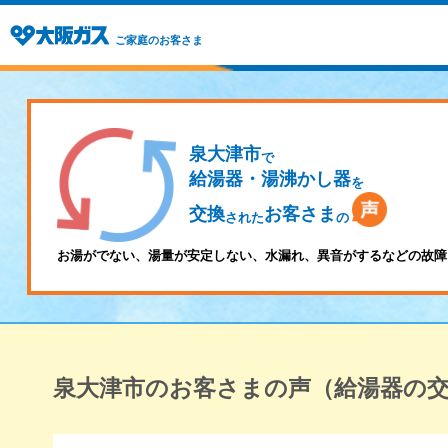
ご家庭のお客さま
泉大津市
で
給湯器・湯沸かし器
を
交換
お客さま
された
の
お湯がでない、湯量が安定しない、水漏れ、異音がするなどの故障
泉大津市のお客さまの声（給湯器の