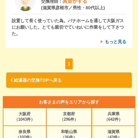
異音がする
交換理由：
(滋賀県彦根市／男性・80代以上)
設置して長く使っていた為。パナホームを通して大阪ガス
にお願いした。とても親切でていねいに作業をして下さつ
た。
もっと見る
1
給湯器の交換TOPへ戻る
お客さまの声をエリアから探す
大阪府
京都府
兵庫県
（1043件）
（296件）
（642件）
奈良県
和歌山県
滋賀県
（102件）
（26件）
（43件）