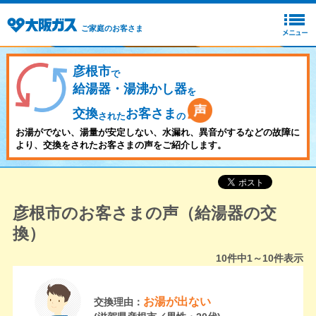
ご家庭のお客さま
彦根市
で
給湯器・湯沸かし器
を
交換
お客さま
された
の
お湯がでない、湯量が安定しない、水漏れ、異音がするなどの故障に
より、交換をされたお客さまの声をご紹介します。
彦根市のお客さまの声（給湯器の交
換）
10
件中
1～10
件表示
お湯が出ない
交換理由：