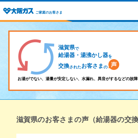
ご家庭のお客さま
滋賀県
で
給湯器・湯沸かし器
を
交換
お客さま
された
の
お湯がでない、湯量が安定しない、水漏れ、異音がするなどの故障
滋賀県のお客さまの声（給湯器の交