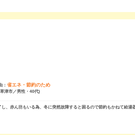
省エネ・節約のため
由：
県草津市／男性・40代)
了し、赤ん坊もいる為、冬に突然故障すると困るので節約もかねて給湯