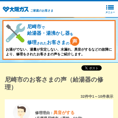
ご家庭のお客さま
尼崎市
で
給湯器・湯沸かし器
を
修理
お客さま
された
の
お湯がでない、湯量が安定しない、水漏れ、異音がするなどの故障に
より、修理をされたお客さまの声をご紹介します。
尼崎市のお客さまの声（給湯器の修
理）
32
件中
1～10
件表示
異音がする
修理理由：