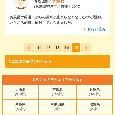
水漏れ
修理理由：
(兵庫県神戸市／男性・50代)
お風呂の給湯口からの漏水が止まらなくなったので電話し
たところ的確に応対してもらえました。
もっと見る
11
12
13
14
15
給湯器の修理TOPへ戻る
お客さまの声をエリアから探す
大阪府
京都府
兵庫県
（510件）
（145件）
（304件）
奈良県
和歌山県
滋賀県
（53件）
（9件）
（23件）