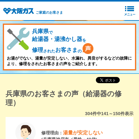
ご家庭のお客さま
兵庫県
で
給湯器・湯沸かし器
を
修理
お客さま
された
の
お湯がでない、湯量が安定しない、水漏れ、異音がするなどの故障に
より、修理をされたお客さまの声をご紹介します。
兵庫県のお客さまの声（給湯器の修
理）
304
件中
141～150
件表示
湯量が安定しない
修理理由：