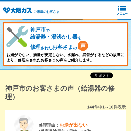
ご家庭のお客さま
神戸市
で
給湯器・湯沸かし器
を
修理
お客さま
された
の
お湯がでない、湯量が安定しない、水漏れ、異音がするなどの故障に
より、修理をされたお客さまの声をご紹介します。
神戸市のお客さまの声（給湯器の修
理）
144
件中
1～10
件表示
お湯が出ない
修理理由：