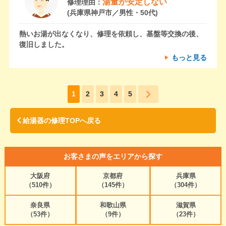
湯量が安定しない
修理理由：
(兵庫県神戸市／男性・50代)
熱いお湯が出なくなり、修理を依頼し、基盤等交換の後、
復旧しました。
もっと見る
1
2
3
4
5
給湯器の修理TOPへ戻る
お客さまの声をエリアから探す
大阪府
京都府
兵庫県
（510件）
（145件）
（304件）
奈良県
和歌山県
滋賀県
（53件）
（9件）
（23件）