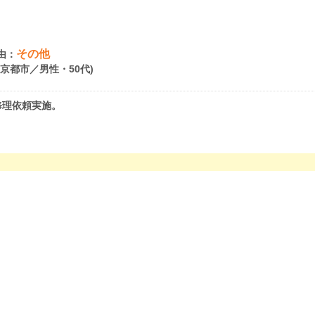
その他
由：
府京都市／男性・50代)
修理依頼実施。