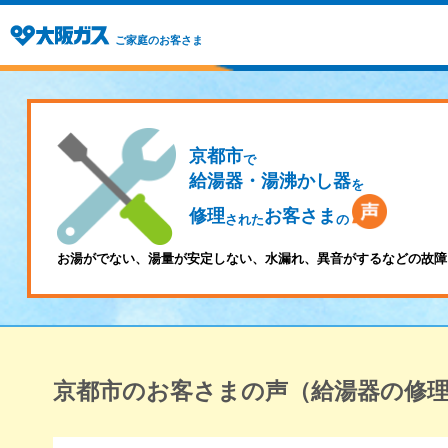
ご家庭のお客さま
京都市
で
給湯器・湯沸かし器
を
修理
お客さま
された
の
お湯がでない、湯量が安定しない、水漏れ、異音がするなどの故障
京都市のお客さまの声（給湯器の修