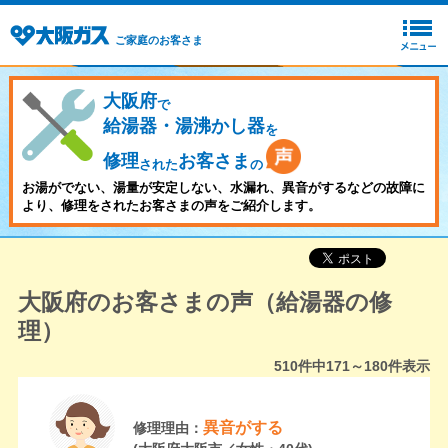
ご家庭のお客さま
大阪府
で
給湯器・湯沸かし器
を
修理
お客さま
された
の
お湯がでない、湯量が安定しない、水漏れ、異音がするなどの故障に
より、修理をされたお客さまの声をご紹介します。
大阪府のお客さまの声（給湯器の修
理）
510
件中
171～180
件表示
異音がする
修理理由：