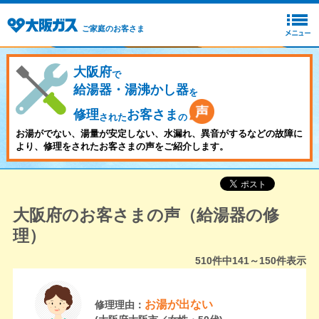
ご家庭のお客さま
大阪府
で
給湯器・湯沸かし器
を
修理
お客さま
された
の
お湯がでない、湯量が安定しない、水漏れ、異音がするなどの故障に
より、修理をされたお客さまの声をご紹介します。
大阪府のお客さまの声（給湯器の修
理）
510
件中
141～150
件表示
お湯が出ない
修理理由：