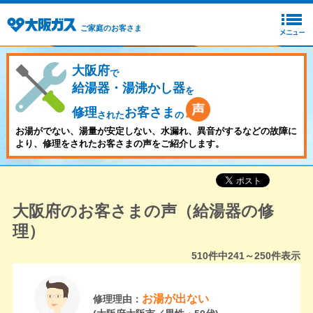
ご家庭のお客さま
大阪府
で
給湯器・湯沸かし器
を
修理
お客さま
された
の
お湯がでない、湯量が安定しない、水漏れ、異音がするなどの故障に
より、修理をされたお客さまの声をご紹介します。
大阪府のお客さまの声（給湯器の修
理）
510
件中
241～250
件表示
お湯が出ない
修理理由：