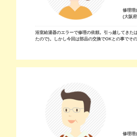
修理理
(大阪
浴室給湯器のエラーで修理の依頼。引っ越してきたば
たので)。しかし今回は部品の交換でOKとの事でそ
修理理