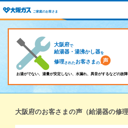
ご家庭のお客さま
大阪府
で
給湯器・湯沸かし器
を
修理
お客さま
された
の
お湯がでない、湯量が安定しない、水漏れ、異音がするなどの故障
大阪府のお客さまの声（給湯器の修