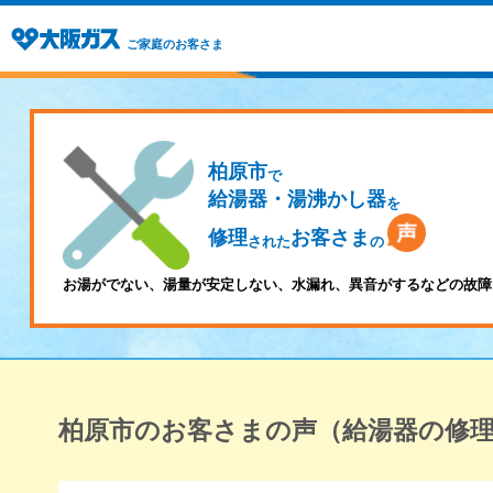
ご家庭のお客さま
柏原市
で
給湯器・湯沸かし器
を
修理
お客さま
された
の
お湯がでない、湯量が安定しない、水漏れ、異音がするなどの故障
柏原市のお客さまの声（給湯器の修