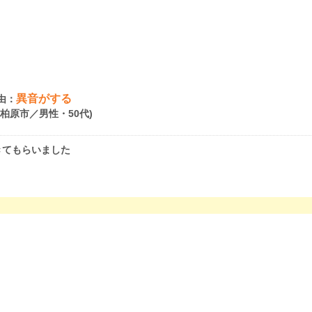
異音がする
由：
府柏原市／男性・50代)
きてもらいました