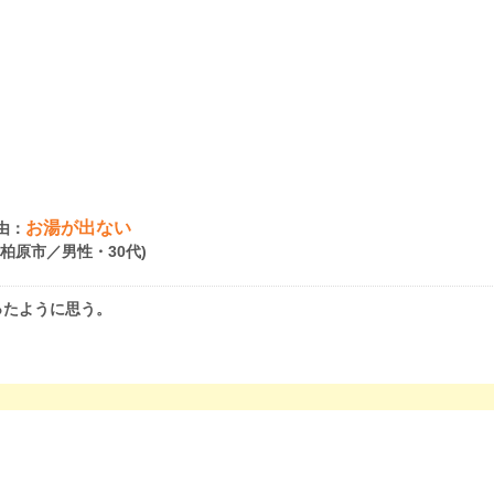
お湯が出ない
由：
府柏原市／男性・30代)
ったように思う。