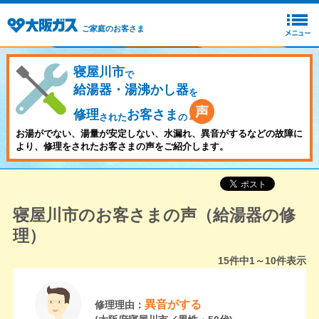
ご家庭のお客さま
寝屋川市
で
給湯器・湯沸かし器
を
修理
お客さま
された
の
お湯がでない、湯量が安定しない、水漏れ、異音がするなどの故障に
より、修理をされたお客さまの声をご紹介します。
寝屋川市のお客さまの声（給湯器の修
理）
15
件中
1～10
件表示
異音がする
修理理由：