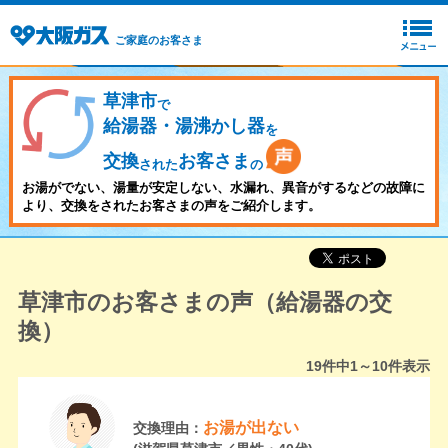
ご家庭のお客さま
草津市
で
給湯器・湯沸かし器
を
交換
お客さま
された
の
お湯がでない、湯量が安定しない、水漏れ、異音がするなどの故障に
より、交換をされたお客さまの声をご紹介します。
草津市のお客さまの声（給湯器の交
換）
19
件中
1～10
件表示
お湯が出ない
交換理由：