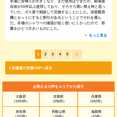
冬場に音鳴りが大きくなり、まだ使用はできたが、給湯器
自体が15年以上使用しており、そろそろ買い替え時と思っ
ていた。ガス展で相談して交換することにした。浴室暖房
機とセットにすると割引があるということでそれを選ん
だ。冬場のシャワーの湯温が低く使いにくかったので、容
量をひとつ大きいものにした。
もっと見る
1
2
3
4
5
給湯器の交換TOPへ戻る
お客さまの声をエリアから探す
大阪府
京都府
兵庫県
（1043件）
（296件）
（642件）
奈良県
和歌山県
滋賀県
（102件）
（26件）
（43件）