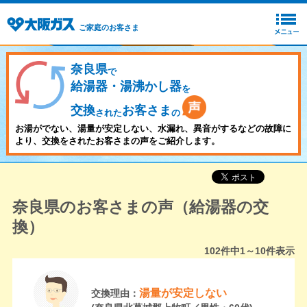
ご家庭のお客さま
奈良県
で
給湯器・湯沸かし器
を
交換
お客さま
された
の
お湯がでない、湯量が安定しない、水漏れ、異音がするなどの故障に
より、交換をされたお客さまの声をご紹介します。
奈良県のお客さまの声（給湯器の交
換）
102
件中
1～10
件表示
湯量が安定しない
交換理由：