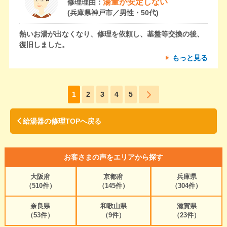
湯量が安定しない
修理理由：
(兵庫県神戸市／男性・50代)
熱いお湯が出なくなり、修理を依頼し、基盤等交換の後、
復旧しました。
もっと見る
1
2
3
4
5
給湯器の修理TOPへ戻る
お客さまの声をエリアから探す
大阪府
京都府
兵庫県
（510件）
（145件）
（304件）
奈良県
和歌山県
滋賀県
（53件）
（9件）
（23件）