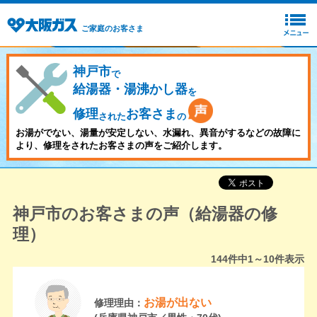
ご家庭のお客さま
神戸市
で
給湯器・湯沸かし器
を
修理
お客さま
された
の
お湯がでない、湯量が安定しない、水漏れ、異音がするなどの故障に
より、修理をされたお客さまの声をご紹介します。
神戸市のお客さまの声（給湯器の修
理）
144
件中
1～10
件表示
お湯が出ない
修理理由：