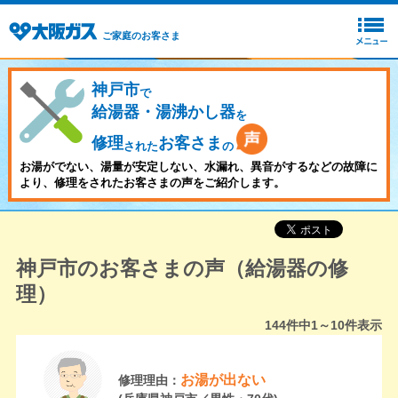
ご家庭のお客さま
神戸市
で
給湯器・湯沸かし器
を
修理
お客さま
された
の
お湯がでない、湯量が安定しない、水漏れ、異音がするなどの故障に
より、修理をされたお客さまの声をご紹介します。
神戸市のお客さまの声（給湯器の修
理）
144
件中
1～10
件表示
お湯が出ない
修理理由：