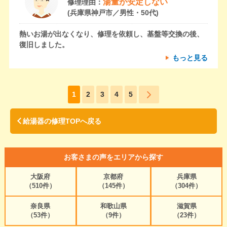
湯量が安定しない
修理理由：
(兵庫県神戸市／男性・50代)
熱いお湯が出なくなり、修理を依頼し、基盤等交換の後、
復旧しました。
もっと見る
1
2
3
4
5
給湯器の修理TOPへ戻る
お客さまの声をエリアから探す
大阪府
京都府
兵庫県
（510件）
（145件）
（304件）
奈良県
和歌山県
滋賀県
（53件）
（9件）
（23件）