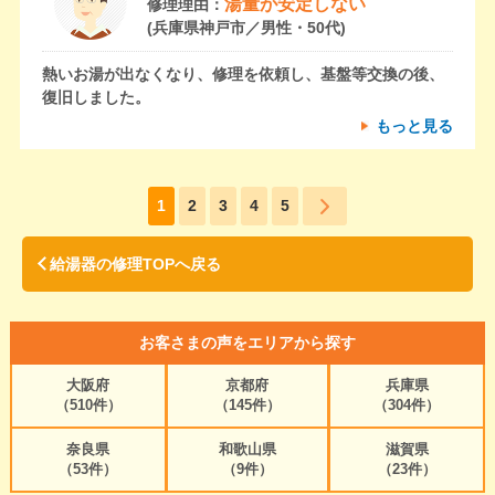
湯量が安定しない
修理理由：
(兵庫県神戸市／男性・50代)
熱いお湯が出なくなり、修理を依頼し、基盤等交換の後、
復旧しました。
もっと見る
1
2
3
4
5
給湯器の修理TOPへ戻る
お客さまの声をエリアから探す
大阪府
京都府
兵庫県
（510件）
（145件）
（304件）
奈良県
和歌山県
滋賀県
（53件）
（9件）
（23件）