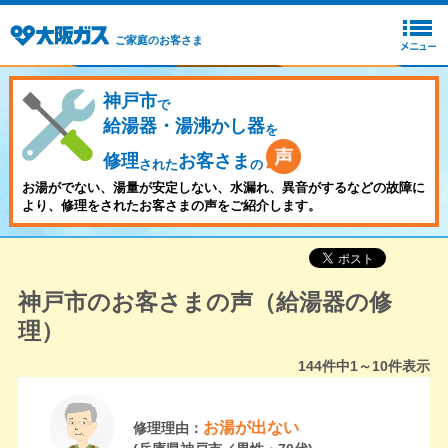
ご家庭のお客さま
神戸市
で
給湯器・湯沸かし器
を
修理
お客さま
された
の
お湯がでない、湯量が安定しない、水漏れ、異音がするなどの故障に
より、修理をされたお客さまの声をご紹介します。
神戸市のお客さまの声（給湯器の修
理）
144
件中
1～10
件表示
お湯が出ない
修理理由：