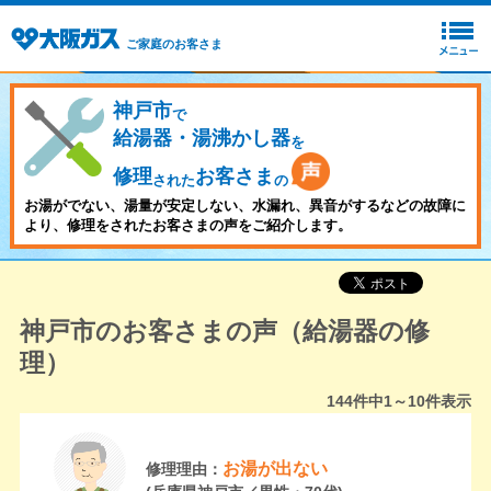
ご家庭のお客さま
神戸市
で
給湯器・湯沸かし器
を
修理
お客さま
された
の
お湯がでない、湯量が安定しない、水漏れ、異音がするなどの故障に
より、修理をされたお客さまの声をご紹介します。
神戸市のお客さまの声（給湯器の修
理）
144
件中
1～10
件表示
お湯が出ない
修理理由：