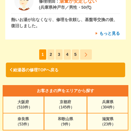
湯量が安定しない
修理理由：
(兵庫県神戸市／男性・50代)
熱いお湯が出なくなり、修理を依頼し、基盤等交換の後、
復旧しました。
もっと見る
1
2
3
4
5
給湯器の修理TOPへ戻る
お客さまの声をエリアから探す
大阪府
京都府
兵庫県
（510件）
（145件）
（304件）
奈良県
和歌山県
滋賀県
（53件）
（9件）
（23件）