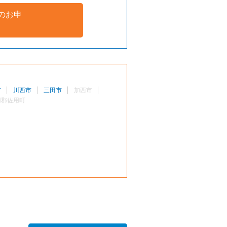
のお申
市
川西市
三田市
加西市
用郡佐用町