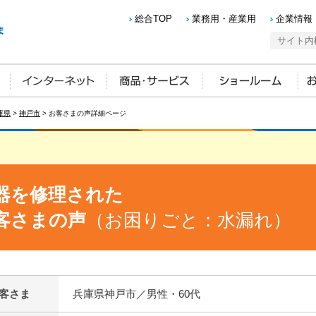
総合TOP
業務用・産業用
企業情報
庫県
>
神戸市
> お客さまの声詳細ページ
器を修理された
客さまの声
（お困りごと：水漏れ）
客さま
兵庫県神戸市／男性・60代