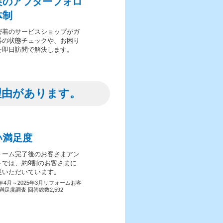
実のアフターフォロ
体制
密着のサービスショップがガ
器の状態チェックや、お困り
を即日訪問で解決します。
理由があります。
い満足度
ォーム完了後のお客さまアン
トでは、約9割のお客さまに
足いただいています。
4年4月～2025年3月リフォームお客
満足度調査 回答総数2,592