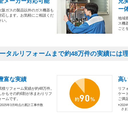
全メーカー対応可能
充
ー
大阪ガスの製品以外のガス機器も
対応します。お気軽にご相談くだ
地域
さい。
ス機
ごと
ータルリフォームまで約48万件の実績には
豊富な実績
高
累積リフォーム実績が約48万件。
リフ
しかもその約6割が水まわりリフ
ケー
ォームです。
ご満
※2025年3月時点の累計工事件数
※202
さま