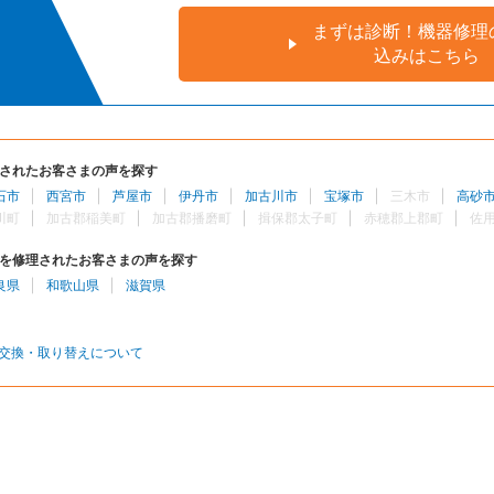
まずは診断！機器修理
込みはこちら
されたお客さまの声を探す
石市
西宮市
芦屋市
伊丹市
加古川市
宝塚市
三木市
高砂
川町
加古郡稲美町
加古郡播磨町
揖保郡太子町
赤穂郡上郡町
佐
を修理されたお客さまの声を探す
良県
和歌山県
滋賀県
交換・取り替えについて