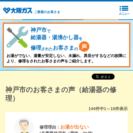
ご家庭のお客さま
神戸市
で
給湯器・湯沸かし器
を
修理
お客さま
された
の
お湯がでない、湯量が安定しない、水漏れ、異音がするなどの故障に
より、修理をされたお客さまの声をご紹介します。
神戸市のお客さまの声（給湯器の修
理）
144
件中
1～10
件表示
お湯が出ない
修理理由：