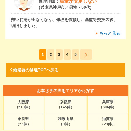
湯量が安定しない
修理理由：
(兵庫県神戸市／男性・50代)
熱いお湯が出なくなり、修理を依頼し、基盤等交換の後、
復旧しました。
もっと見る
1
2
3
4
5
給湯器の修理TOPへ戻る
お客さまの声をエリアから探す
大阪府
京都府
兵庫県
（510件）
（145件）
（304件）
奈良県
和歌山県
滋賀県
（53件）
（9件）
（23件）