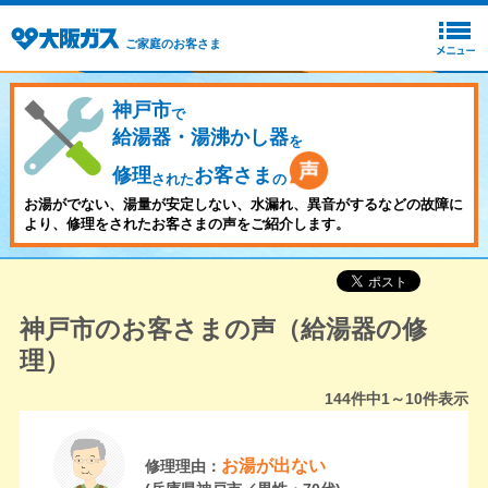
ご家庭のお客さま
神戸市
で
給湯器・湯沸かし器
を
修理
お客さま
された
の
お湯がでない、湯量が安定しない、水漏れ、異音がするなどの故障に
より、修理をされたお客さまの声をご紹介します。
神戸市のお客さまの声（給湯器の修
理）
144
件中
1～10
件表示
お湯が出ない
修理理由：