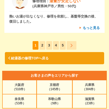
湯量が安定しない
修理理由：
(兵庫県神戸市／男性・50代)
熱いお湯が出なくなり、修理を依頼し、基盤等交換の後、
復旧しました。
もっと見る
1
2
3
4
5
給湯器の修理TOPへ戻る
お客さまの声をエリアから探す
大阪府
京都府
兵庫県
（510件）
（145件）
（304件）
奈良県
和歌山県
滋賀県
（53件）
（9件）
（23件）