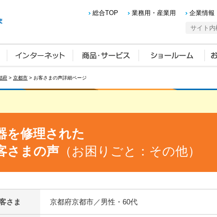
総合TOP
業務用・産業用
企業情報
都府
>
京都市
> お客さまの声詳細ページ
器を修理された
客さまの声
（お困りごと：その他）
客さま
京都府京都市／男性・60代