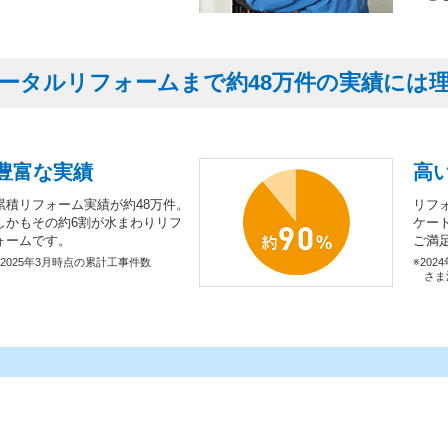
ータルリフォームまで約48万件の実績には
豊富な実績
高
累積リフォーム実績が約48万件。
リフ
しかもその約6割が水まわりリフ
ケー
ォームです。
ご満
※2025年3月時点の累計工事件数
※202
さま