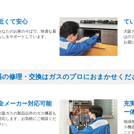
近くて安心
て
あなたのお家のそばで、快適な暮
大阪
らしをサポートしています。
はの
お届
器の修理・交換はガスのプロにおまかせくだ
全メーカー対応可能
充
ー
大阪ガスの製品以外のガス機器も
対応します。お気軽にご相談くだ
地域
さい。
ス機
ごと