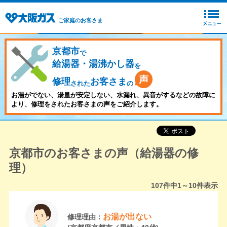
ご家庭のお客さま
京都市
で
給湯器・湯沸かし器
を
修理
お客さま
された
の
お湯がでない、湯量が安定しない、水漏れ、異音がするなどの故障に
より、修理をされたお客さまの声をご紹介します。
京都市のお客さまの声（給湯器の修
理）
107
件中
1～10
件表示
お湯が出ない
修理理由：