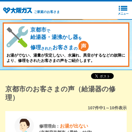
ご家庭のお客さま
京都市
で
給湯器・湯沸かし器
を
修理
お客さま
された
の
お湯がでない、湯量が安定しない、水漏れ、異音がするなどの故障に
より、修理をされたお客さまの声をご紹介します。
京都市のお客さまの声（給湯器の修
理）
107
件中
1～10
件表示
お湯が出ない
修理理由：