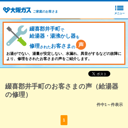
ご家庭のお客さま
綴喜郡井手町
で
給湯器・湯沸かし器
を
修理
お客さま
された
の
お湯がでない、湯量が安定しない、水漏れ、異音がするなどの故障に
より、修理をされたお客さまの声をご紹介します。
綴喜郡井手町のお客さまの声（給湯器
の修理）
件中
1～
件表示
1