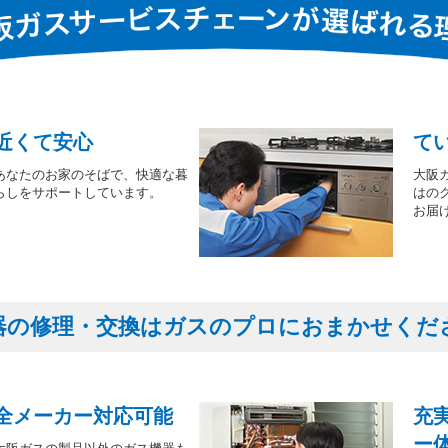
近くて安心
て
あなたのお家のそばで、快適な暮
大阪
らしをサポートしています。
はの
お届
器の修理・交換はガスのプロにおまかせくだ
全メーカー対応可能
充
ー