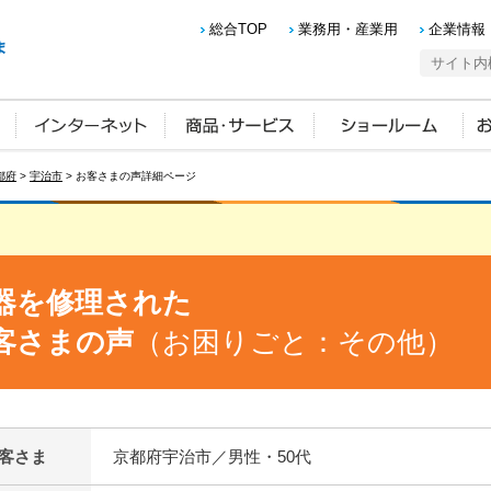
総合TOP
業務用・産業用
企業情報
都府
>
宇治市
> お客さまの声詳細ページ
器を修理された
客さまの声
（お困りごと：その他）
客さま
京都府宇治市／男性・50代