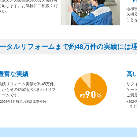
大阪ガスの製品以外のガス機器も
対応します。お気軽にご相談くだ
地域
さい。
ス機
ごと
ータルリフォームまで約48万件の実績には
豊富な実績
高
累積リフォーム実績が約48万件。
リフ
しかもその約6割が水まわりリフ
ケー
ォームです。
ご満
※2025年3月時点の累計工事件数
※202
さま