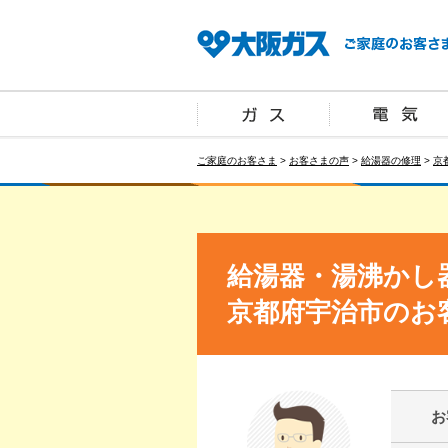
ご家庭のお客さま
>
お客さまの声
>
給湯器の修理
>
京
給湯器・湯沸かし
京都府宇治市のお
お