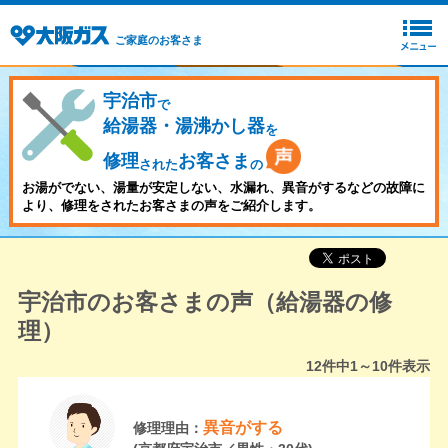
ご家庭のお客さま
宇治市
で
給湯器・湯沸かし器
を
修理
お客さま
された
の
お湯がでない、湯量が安定しない、水漏れ、異音がするなどの故障に
より、修理をされたお客さまの声をご紹介します。
宇治市のお客さまの声（給湯器の修
理）
12
件中
1～10
件表示
異音がする
修理理由：