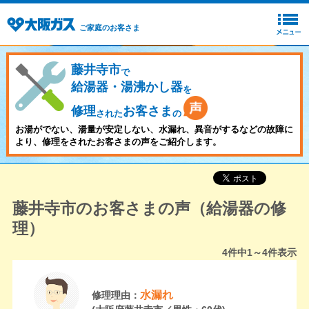
ご家庭のお客さま
藤井寺市
で
給湯器・湯沸かし器
を
修理
お客さま
された
の
お湯がでない、湯量が安定しない、水漏れ、異音がするなどの故障に
より、修理をされたお客さまの声をご紹介します。
藤井寺市のお客さまの声（給湯器の修
理）
4
件中
1～4
件表示
水漏れ
修理理由：