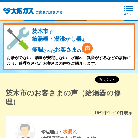
ご家庭のお客さま
茨木市
で
給湯器・湯沸かし器
を
修理
お客さま
された
の
お湯がでない、湯量が安定しない、水漏れ、異音がするなどの故障に
より、修理をされたお客さまの声をご紹介します。
茨木市のお客さまの声（給湯器の修
理）
19
件中
1～10
件表示
水漏れ
修理理由：