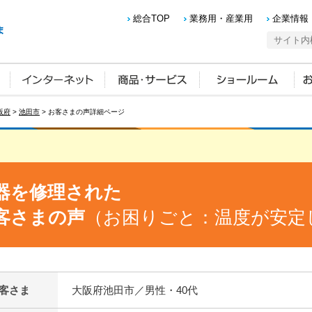
総合TOP
業務用・産業用
企業情報
阪府
>
池田市
> お客さまの声詳細ページ
器を修理された
客さまの声
（お困りごと：温度が安定
客さま
大阪府池田市／男性・40代