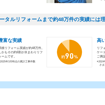
ータルリフォームまで約48万件の実績には
豊富な実績
高
累積リフォーム実績が約48万件。
リフ
しかもその約6割が水まわりリフ
ケー
ォームです。
ご満
※2025年3月時点の累計工事件数
※202
さま