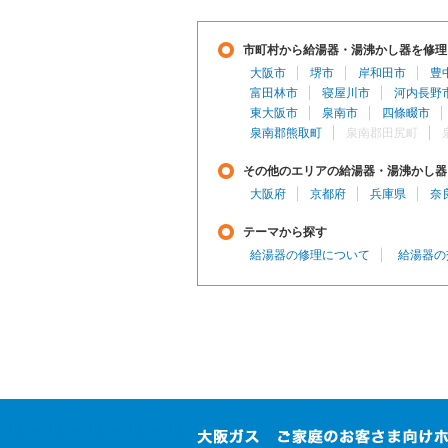
市町村から給湯器・湯沸かし器を修理
大阪市
堺市
岸和田市
豊
富田林市
寝屋川市
河内長野
東大阪市
泉南市
四條畷市
泉南郡熊取町
泉南郡田尻町
その他のエリアの給湯器・湯沸かし器
大阪府
京都府
兵庫県
奈
テーマから探す
給湯器の修理について
給湯器の