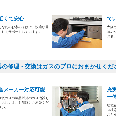
近くて安心
て
あなたのお家のそばで、快適な暮
大阪
らしをサポートしています。
はの
お届
器の修理・交換はガスのプロにおまかせくだ
全メーカー対応可能
充
ー
大阪ガスの製品以外のガス機器も
対応します。お気軽にご相談くだ
地域
さい。
ス機
ごと