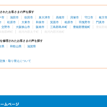
されたお客さまの声を探す
中市
池田市
吹田市
泉大津市
高槻市
貝塚市
守口市
枚方
市
松原市
大東市
和泉市
箕面市
柏原市
羽曳野市
門真市
交野市
大阪狭山市
阪南市
三島郡島本町
豊能郡豊能町
豊能郡
泉南郡岬町
南河内郡太子町
南河内郡河南町
を修理されたお客さまの声を探す
良県
和歌山県
滋賀県
交換・取り替えについて