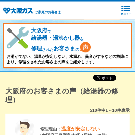
ご家庭のお客さま
大阪府
で
給湯器・湯沸かし器
を
修理
お客さま
された
の
お湯がでない、湯量が安定しない、水漏れ、異音がするなどの故障に
より、修理をされたお客さまの声をご紹介します。
大阪府のお客さまの声（給湯器の修
理）
510
件中
1～10
件表示
温度が安定しない
修理理由：