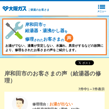
ご家庭のお客さま
岸和田市
で
給湯器・湯沸かし器
を
修理
お客さま
された
の
お湯がでない、湯量が安定しない、水漏れ、異音がするなどの故障に
より、修理をされたお客さまの声をご紹介します。
岸和田市のお客さまの声（給湯器の修
理）
7
件中
1～7
件表示
お湯が出ない
修理理由：