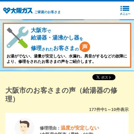
ご家庭のお客さま
大阪市
で
給湯器・湯沸かし器
を
修理
お客さま
された
の
お湯がでない、湯量が安定しない、水漏れ、異音がするなどの故障に
より、修理をされたお客さまの声をご紹介します。
大阪市のお客さまの声（給湯器の修
理）
177
件中
1～10
件表示
温度が安定しない
修理理由：