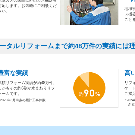
大阪ガスの製品以外のガス機器も
対応します。お気軽にご相談くだ
地域
さい。
ス機
ごと
ータルリフォームまで約48万件の実績には
豊富な実績
高
累積リフォーム実績が約48万件。
リフ
しかもその約6割が水まわりリフ
ケー
ォームです。
ご満
※2025年3月時点の累計工事件数
※202
さま