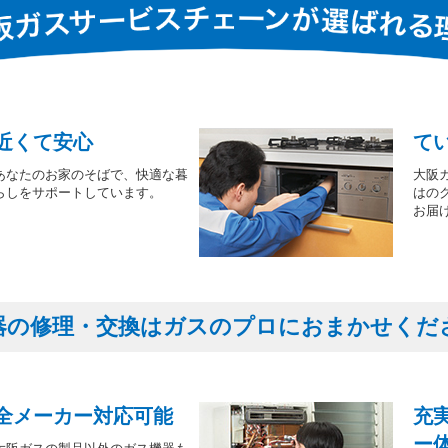
近くて安心
て
あなたのお家のそばで、快適な暮
大阪
らしをサポートしています。
はの
お届
器の修理・交換はガスのプロにおまかせくだ
全メーカー対応可能
充
ー