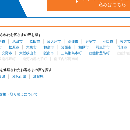
込みはこちら
されたお客さまの声を探す
中市
池田市
吹田市
泉大津市
高槻市
貝塚市
守口市
枚方
市
松原市
大東市
和泉市
箕面市
柏原市
羽曳野市
門真市
交野市
大阪狭山市
阪南市
三島郡島本町
豊能郡豊能町
豊能郡
泉南郡岬町
南河内郡太子町
南河内郡河南町
を修理されたお客さまの声を探す
良県
和歌山県
滋賀県
交換・取り替えについて