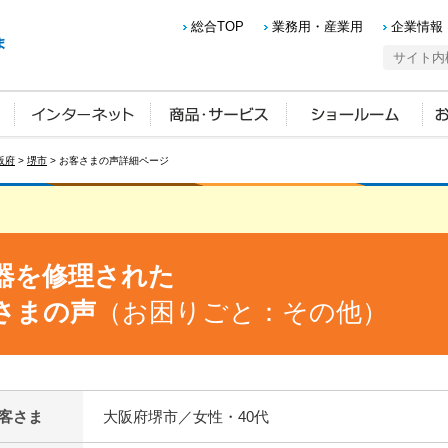
総合TOP
業務用・産業用
企業情報
阪府
>
堺市
> お客さまの声詳細ページ
器を修理された
さまの声
（お困りごと：その他）
客さま
大阪府堺市／女性・40代