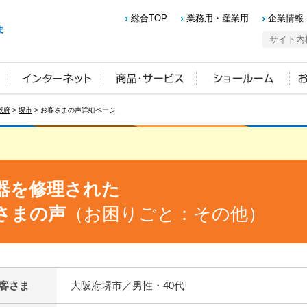
総合TOP
業務用・産業用
企業情報
阪府
>
堺市
> お客さまの声詳細ページ
器を修理された
さまの声
（お困りごと：その他）
客さま
大阪府堺市／男性・40代