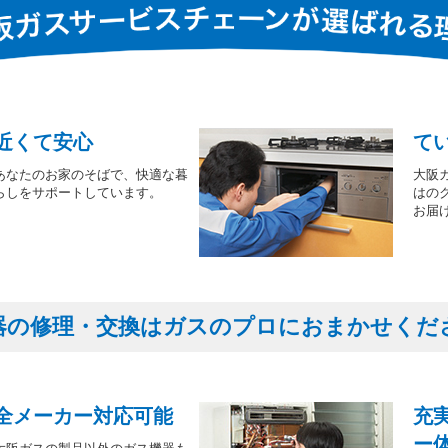
近くて安心
て
あなたのお家のそばで、快適な暮
大阪
らしをサポートしています。
はの
お届
器の修理・交換はガスのプロにおまかせくだ
全メーカー対応可能
充
ー