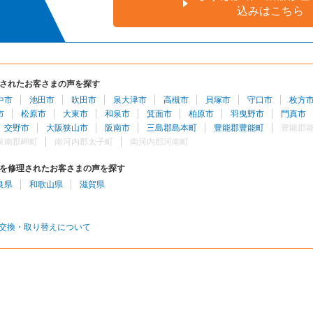
込みはこちら
されたお客さまの声を探す
中市
池田市
吹田市
泉大津市
高槻市
貝塚市
守口市
枚方
市
松原市
大東市
和泉市
箕面市
柏原市
羽曳野市
門真市
交野市
大阪狭山市
阪南市
三島郡島本町
豊能郡豊能町
豊能郡
泉南郡岬町
南河内郡太子町
南河内郡河南町
を修理されたお客さまの声を探す
良県
和歌山県
滋賀県
交換・取り替えについて