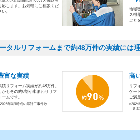
大阪ガスの製品以外のガス機器も
対応します。お気軽にご相談くだ
地域
さい。
ス機
ごと
ータルリフォームまで約48万件の実績には
豊富な実績
高
累積リフォーム実績が約48万件。
リフ
しかもその約6割が水まわりリフ
ケー
ォームです。
ご満
※2025年3月時点の累計工事件数
※202
さま