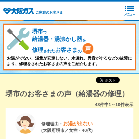
ご家庭のお客さま
堺市
で
給湯器・湯沸かし器
を
修理
お客さま
された
の
お湯がでない、湯量が安定しない、水漏れ、異音がするなどの故障に
より、修理をされたお客さまの声をご紹介します。
堺市のお客さまの声（給湯器の修理）
43
件中
1～10
件表示
お湯が出ない
修理理由：
(大阪府堺市／女性・40代)