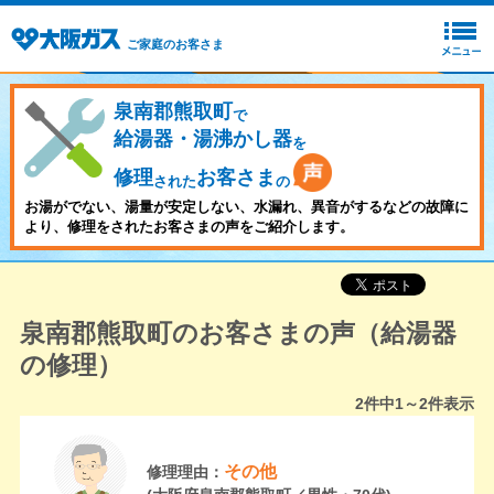
ご家庭のお客さま
泉南郡熊取町
で
給湯器・湯沸かし器
を
修理
お客さま
された
の
お湯がでない、湯量が安定しない、水漏れ、異音がするなどの故障に
より、修理をされたお客さまの声をご紹介します。
泉南郡熊取町のお客さまの声（給湯器
の修理）
2
件中
1～2
件表示
その他
修理理由：