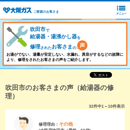
ご家庭のお客さま
吹田市
で
給湯器・湯沸かし器
を
修理
お客さま
された
の
お湯がでない、湯量が安定しない、水漏れ、異音がするなどの故障に
より、修理をされたお客さまの声をご紹介します。
吹田市のお客さまの声（給湯器の修
理）
32
件中
1～10
件表示
その他
修理理由：